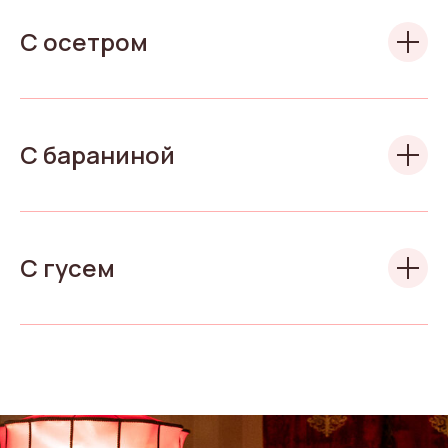
С осетром
С бараниной
С гусем