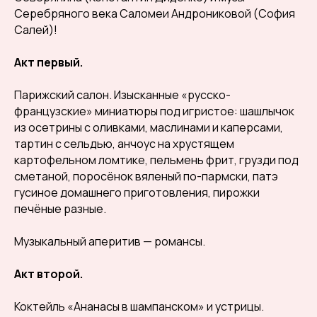
Серебряного века Саломеи Андрониковой (София
Салей)!
Акт первый.
Парижский салон. Изысканные «русско-
французские» миниатюры под игристое: шашлычок
из осетрины с оливками, маслинами и каперсами,
тартин с сельдью, анчоус на хрустящем
картофельном ломтике, пельмень фрит, грузди под
сметаной, поросёнок вяленый по-пармски, патэ
гусиное домашнего приготовления, пирожки
печёные разные.
Музыкальный аперитив — романсы.
Акт второй.
Коктейль «Ананасы в шампанском» и устрицы.